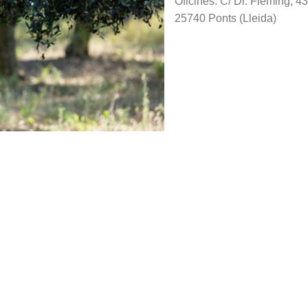
Oficines: C/ Dr. Fleming, 4
25740 Ponts (Lleida)