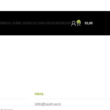
0
BREIX SUÏM
L’AGRICULTURA REGENERATIVA
€
0,00
EMAIL
info@suim.eco