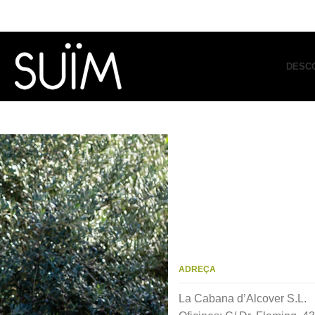
DESCO
ADREÇA
La Cabana d’Alcover S.L.